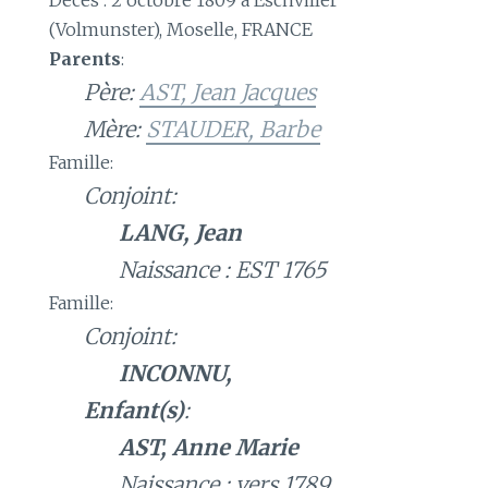
Décès : 2 octobre 1809 à Eschviller
(Volmunster), Moselle, FRANCE
Parents
:
Père:
AST, Jean Jacques
Mère:
STAUDER, Barbe
Famille:
Conjoint:
LANG, Jean
Naissance : EST 1765
Famille:
Conjoint:
INCONNU,
Enfant(s)
:
AST, Anne Marie
Naissance : vers 1789