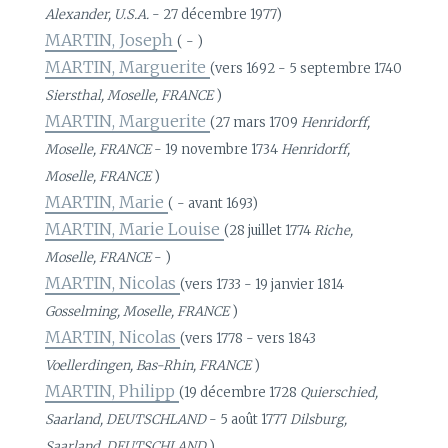
Alexander, U.S.A.
- 27 décembre 1977)
MARTIN, Joseph
( - )
MARTIN, Marguerite
(vers 1692 - 5 septembre 1740
Siersthal, Moselle, FRANCE
)
MARTIN, Marguerite
(27 mars 1709
Henridorff,
Moselle, FRANCE
- 19 novembre 1734
Henridorff,
Moselle, FRANCE
)
MARTIN, Marie
( - avant 1693)
MARTIN, Marie Louise
(28 juillet 1774
Riche,
Moselle, FRANCE
- )
MARTIN, Nicolas
(vers 1733 - 19 janvier 1814
Gosselming, Moselle, FRANCE
)
MARTIN, Nicolas
(vers 1778 - vers 1843
Voellerdingen, Bas-Rhin, FRANCE
)
MARTIN, Philipp
(19 décembre 1728
Quierschied,
Saarland, DEUTSCHLAND
- 5 août 1777
Dilsburg,
Saarland, DEUTSCHLAND
)