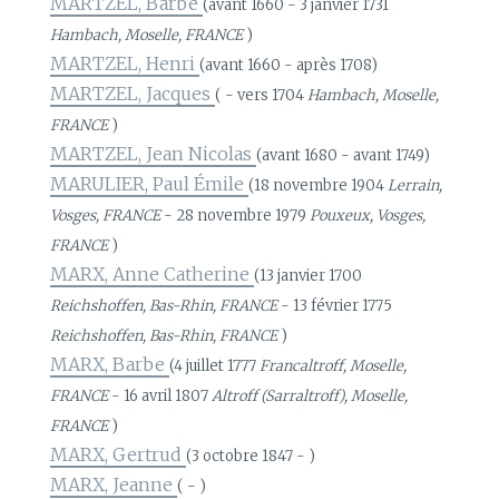
MARTZEL, Barbe
(avant 1660 - 3 janvier 1731
Hambach, Moselle, FRANCE
)
MARTZEL, Henri
(avant 1660 - après 1708)
MARTZEL, Jacques
( - vers 1704
Hambach, Moselle,
FRANCE
)
MARTZEL, Jean Nicolas
(avant 1680 - avant 1749)
MARULIER, Paul Émile
(18 novembre 1904
Lerrain,
Vosges, FRANCE
- 28 novembre 1979
Pouxeux, Vosges,
FRANCE
)
MARX, Anne Catherine
(13 janvier 1700
Reichshoffen, Bas-Rhin, FRANCE
- 13 février 1775
Reichshoffen, Bas-Rhin, FRANCE
)
MARX, Barbe
(4 juillet 1777
Francaltroff, Moselle,
FRANCE
- 16 avril 1807
Altroff (Sarraltroff), Moselle,
FRANCE
)
MARX, Gertrud
(3 octobre 1847 - )
MARX, Jeanne
( - )