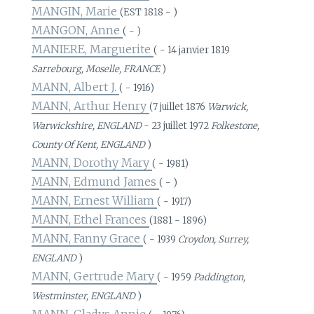
MANGIN, Marie
(EST 1818 - )
MANGON, Anne
( - )
MANIERE, Marguerite
( - 14 janvier 1819
Sarrebourg, Moselle, FRANCE
)
MANN, Albert J.
( - 1916)
MANN, Arthur Henry
(7 juillet 1876
Warwick,
Warwickshire, ENGLAND
- 23 juillet 1972
Folkestone,
County Of Kent, ENGLAND
)
MANN, Dorothy Mary
( - 1981)
MANN, Edmund James
( - )
MANN, Ernest William
( - 1917)
MANN, Ethel Frances
(1881 - 1896)
MANN, Fanny Grace
( - 1939
Croydon, Surrey,
ENGLAND
)
MANN, Gertrude Mary
( - 1959
Paddington,
Westminster, ENGLAND
)
MANN, Gladys Annie