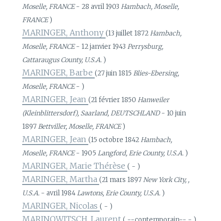
Moselle, FRANCE
- 28 avril 1903
Hambach, Moselle,
FRANCE
)
MARINGER, Anthony
(13 juillet 1872
Hambach,
Moselle, FRANCE
- 12 janvier 1943
Perrysburg,
Cattaraugus County, U.S.A.
)
MARINGER, Barbe
(27 juin 1815
Blies-Ebersing,
Moselle, FRANCE
- )
MARINGER, Jean
(21 février 1850
Hanweiler
(Kleinblittersdorf), Saarland, DEUTSCHLAND
- 10 juin
1897
Bettviller, Moselle, FRANCE
)
MARINGER, Jean
(15 octobre 1842
Hambach,
Moselle, FRANCE
- 1905
Langford, Erie County, U.S.A.
)
MARINGER, Marie Thérèse
( - )
MARINGER, Martha
(21 mars 1897
New York City, ,
U.S.A.
- avril 1984
Lawtons, Erie County, U.S.A.
)
MARINGER, Nicolas
( - )
MARINOWITSCH, Laurent
( --contemporain-- - )