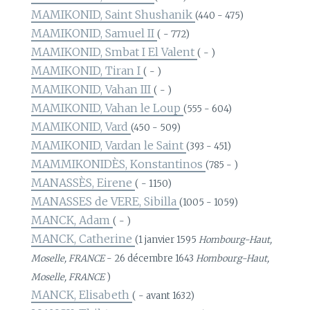
MAMIKONID, Saint Shushanik
(440 - 475)
MAMIKONID, Samuel II
( - 772)
MAMIKONID, Smbat I El Valent
( - )
MAMIKONID, Tiran I
( - )
MAMIKONID, Vahan III
( - )
MAMIKONID, Vahan le Loup
(555 - 604)
MAMIKONID, Vard
(450 - 509)
MAMIKONID, Vardan le Saint
(393 - 451)
MAMMIKONIDÈS, Konstantinos
(785 - )
MANASSÈS, Eirene
( - 1150)
MANASSES de VERE, Sibilla
(1005 - 1059)
MANCK, Adam
( - )
MANCK, Catherine
(1 janvier 1595
Hombourg-Haut,
Moselle, FRANCE
- 26 décembre 1643
Hombourg-Haut,
Moselle, FRANCE
)
MANCK, Elisabeth
( - avant 1632)