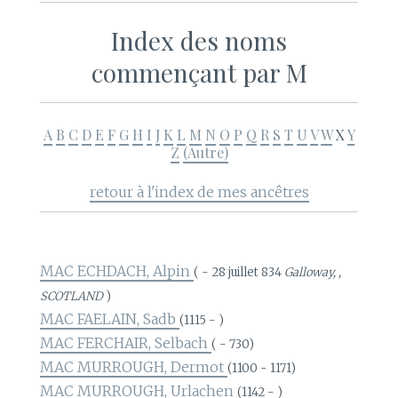
Index des noms
commençant par M
A
B
C
D
E
F
G
H
I
J
K
L
M
N
O
P
Q
R
S
T
U
V
W
X
Y
Z
(Autre)
retour à l'index de mes ancêtres
MAC ECHDACH, Alpin
( - 28 juillet 834
Galloway, ,
SCOTLAND
)
MAC FAELAIN, Sadb
(1115 - )
MAC FERCHAIR, Selbach
( - 730)
MAC MURROUGH, Dermot
(1100 - 1171)
MAC MURROUGH, Urlachen
(1142 - )