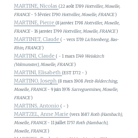
MARTINE, Nicolas
(22 août 1789
Hottviller, Moselle,
FRANCE
- 5 février 1790
Hottviller, Moselle, FRANCE
)
MARTINE, Pierre
(8 janvier 1798
Hottviller, Moselle,
FRANCE
- 16 janvier 1799
Hottviller, Moselle, FRANCE
)
MARTINET, Claude
( - vers 1719
Lichtenberg, Bas-
Rhin, FRANCE
)
MARTINI, Claude
( - 1 mars 1749
Weiskirch
(Volmunster), Moselle, FRANCE
)
MARTINI, Elisabeth
(EST 1772 - )
MARTINO, Joseph
(8 mars 1908
Petit-Réderching,
Moselle, FRANCE
- 9 juin 1976
Sarreguemines, Moselle,
FRANCE
)
MARTINS, Antonio
( - )
MARTZEL, Anne Marie
(vers 1687
Roth (Hambach),
Moselle, FRANCE
- 11 juillet 1757
Roth (Hambach),
Moselle, FRANCE
)