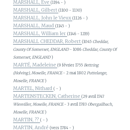
MARSHALL, Eve
(1194 - )
MARSHALL, Gilbert
(1100 - 1130)
MARSHALL, John le Vieux
(1126 - )
MARSHALL, Maud
(1145 - )
MARSHALL, William Ier
(1146 - 1219)
MARSHALL CHEDDAR, Robert
(1045
Cheddar,
County Of Somerset, ENGLAND
- 1086
Cheddar, County Of
Somerset, ENGLAND
)
MARTÉ, Madeleine
(9 février 1755
Bettring
(Holving), Moselle, FRANCE
- 2 mai 1802
Puttelange,
Moselle, FRANCE
)
MARTEL, Nithard
( - )
MARTENSTECKEN, Catherine
(29 avril 1747
Wiesviller, Moselle, FRANCE
- 3 avril 1783
Obergailbach,
Moselle, FRANCE
)
MARTIN, ??
( - )
MARTIN, André
(vers 1784 - )