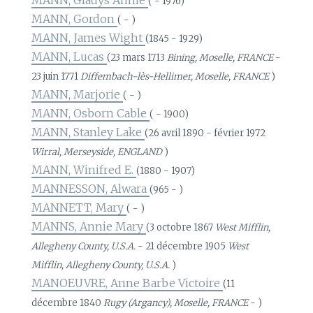
( - 1976)
MANN, Gordon
( - )
MANN, James Wight
(1845 - 1929)
MANN, Lucas
(23 mars 1713
Bining, Moselle, FRANCE
-
23 juin 1771
Diffembach-lès-Hellimer, Moselle, FRANCE
)
MANN, Marjorie
( - )
MANN, Osborn Cable
( - 1900)
MANN, Stanley Lake
(26 avril 1890 - février 1972
Wirral, Merseyside, ENGLAND
)
MANN, Winifred E.
(1880 - 1907)
MANNESSON, Alwara
(965 - )
MANNETT, Mary
( - )
MANNS, Annie Mary
(3 octobre 1867
West Mifflin,
Allegheny County, U.S.A.
- 21 décembre 1905
West
Mifflin, Allegheny County, U.S.A.
)
MANOEUVRE, Anne Barbe Victoire
(11
décembre 1840
Rugy (Argancy), Moselle, FRANCE
- )