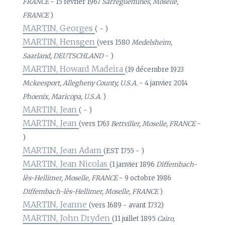
FRANCE
- 15 février 1967
Sarreguemines, Moselle,
FRANCE
)
MARTIN, Georges
( - )
MARTIN, Hensgen
(vers 1580
Medelsheim,
Saarland, DEUTSCHLAND
- )
MARTIN, Howard Madeira
(19 décembre 1923
Mckeesport, Allegheny County, U.S.A.
- 4 janvier 2014
Phoenix, Maricopa, U.S.A.
)
MARTIN, Jean
( - )
MARTIN, Jean
(vers 1763
Bettviller, Moselle, FRANCE
-
)
MARTIN, Jean Adam
(EST 1755 - )
MARTIN, Jean Nicolas
(1 janvier 1896
Diffembach-
lès-Hellimer, Moselle, FRANCE
- 9 octobre 1986
Diffembach-lès-Hellimer, Moselle, FRANCE
)
MARTIN, Jeanne
(vers 1689 - avant 1732)
MARTIN, John Dryden
(11 juillet 1895
Cairo,