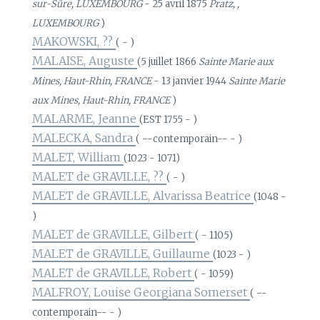
sur-Sûre, LUXEMBOURG
- 25 avril 1875
Pratz, ,
LUXEMBOURG
)
MAKOWSKI, ??
( - )
MALAISE, Auguste
(5 juillet 1866
Sainte Marie aux
Mines, Haut-Rhin, FRANCE
- 13 janvier 1944
Sainte Marie
aux Mines, Haut-Rhin, FRANCE
)
MALARME, Jeanne
(EST 1755 - )
MALECKA, Sandra
( --contemporain-- - )
MALET, William
(1023 - 1071)
MALET de GRAVILLE, ??
( - )
MALET de GRAVILLE, Alvarissa Beatrice
(1048 -
)
MALET de GRAVILLE, Gilbert
( - 1105)
MALET de GRAVILLE, Guillaume
(1023 - )
MALET de GRAVILLE, Robert
( - 1059)
MALFROY, Louise Georgiana Somerset
( --
contemporain-- - )