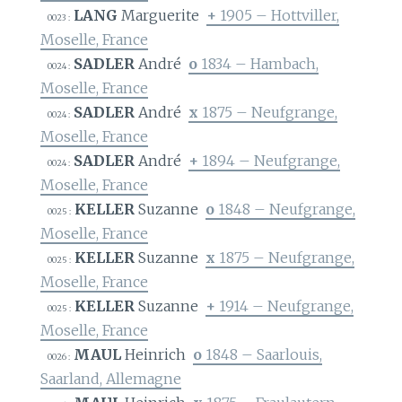
LANG
Marguerite
+
1905 – Hottviller,
0023 :
Moselle, France
SADLER
André
o
1834 – Hambach,
0024 :
Moselle, France
SADLER
André
x
1875 – Neufgrange,
0024 :
Moselle, France
SADLER
André
+
1894 – Neufgrange,
0024 :
Moselle, France
KELLER
Suzanne
o
1848 – Neufgrange,
0025 :
Moselle, France
KELLER
Suzanne
x
1875 – Neufgrange,
0025 :
Moselle, France
KELLER
Suzanne
+
1914 – Neufgrange,
0025 :
Moselle, France
MAUL
Heinrich
o
1848 – Saarlouis,
0026 :
Saarland, Allemagne