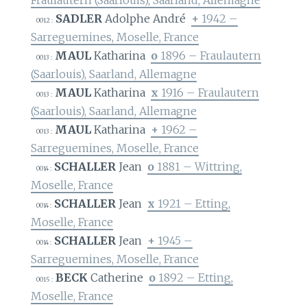
SADLER
Adolphe André
+
1942 –
0012 :
Sarreguemines, Moselle, France
MAUL
Katharina
o
1896 – Fraulautern
0013 :
(Saarlouis), Saarland, Allemagne
MAUL
Katharina
x
1916 – Fraulautern
0013 :
(Saarlouis), Saarland, Allemagne
MAUL
Katharina
+
1962 –
0013 :
Sarreguemines, Moselle, France
SCHALLER
Jean
o
1881 – Wittring,
0014 :
Moselle, France
SCHALLER
Jean
x
1921 – Etting,
0014 :
Moselle, France
SCHALLER
Jean
+
1945 –
0014 :
Sarreguemines, Moselle, France
BECK
Catherine
o
1892 – Etting,
0015 :
Moselle, France