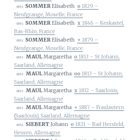
SOMMER
Elisabeth
o
1829 –
0051 :
Neufgrange, Moselle, France
SOMMER
Elisabeth
x
1846 – Keskastel,
0051 :
Bas-Rhin, France
SOMMER
Elisabeth
+
1879 –
0051 :
Neufgrange, Moselle, France
MAUL
Margaretha
o
1813 – St Johann,
0053 :
Saarland, Allemagne
MAUL
Margaretha
oo
1813 – St Johann,
0053 :
Saarland, Allemagne
MAUL
Margaretha
x
1832 – Saarlouis,
0053 :
Saarland, Allemagne
MAUL
Margaretha
+
1887 – Fraulautern
0053 :
(Saarlouis), Saarland, Allemagne
SIEBERT
Johann
o
1821 – Bad Hersfeld,
0054 :
Hessen, Allemagne