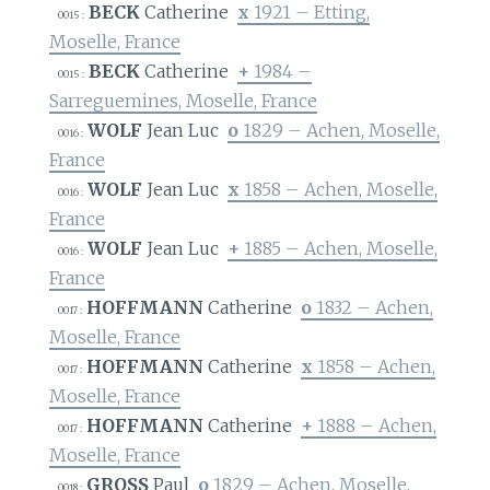
BECK
Catherine
x
1921 – Etting,
0015 :
Moselle, France
BECK
Catherine
+
1984 –
0015 :
Sarreguemines, Moselle, France
WOLF
Jean Luc
o
1829 – Achen, Moselle,
0016 :
France
WOLF
Jean Luc
x
1858 – Achen, Moselle,
0016 :
France
WOLF
Jean Luc
+
1885 – Achen, Moselle,
0016 :
France
HOFFMANN
Catherine
o
1832 – Achen,
0017 :
Moselle, France
HOFFMANN
Catherine
x
1858 – Achen,
0017 :
Moselle, France
HOFFMANN
Catherine
+
1888 – Achen,
0017 :
Moselle, France
GROSS
Paul
o
1829 – Achen, Moselle,
0018 :