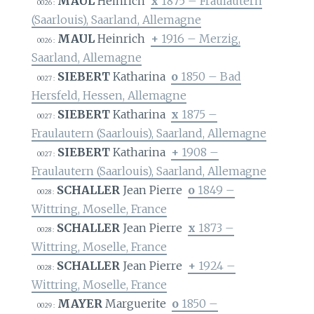
MAUL
Heinrich
x
1875 – Fraulautern
0026 :
(Saarlouis), Saarland, Allemagne
MAUL
Heinrich
+
1916 – Merzig,
0026 :
Saarland, Allemagne
SIEBERT
Katharina
o
1850 – Bad
0027 :
Hersfeld, Hessen, Allemagne
SIEBERT
Katharina
x
1875 –
0027 :
Fraulautern (Saarlouis), Saarland, Allemagne
SIEBERT
Katharina
+
1908 –
0027 :
Fraulautern (Saarlouis), Saarland, Allemagne
SCHALLER
Jean Pierre
o
1849 –
0028 :
Wittring, Moselle, France
SCHALLER
Jean Pierre
x
1873 –
0028 :
Wittring, Moselle, France
SCHALLER
Jean Pierre
+
1924 –
0028 :
Wittring, Moselle, France
MAYER
Marguerite
o
1850 –
0029 :