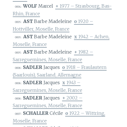
WOLF
Marcel
+
1977 – Strasbourg, Bas-
0004 :
Rhin, France
AST
Barbe Madeleine
o
1920 –
0005 :
Hottviller, Moselle, France
AST
Barbe Madeleine
x
1942 – Achen,
0005 :
Moselle, France
AST
Barbe Madeleine
+
1982 –
0005 :
Sarreguemines, Moselle, France
SADLER
Jacques
o
1918 – Fraulautern
0006 :
(Saarlouis), Saarland, Allemagne
SADLER
Jacques
x
1943 –
0006 :
Sarreguemines, Moselle, France
SADLER
Jacques
+
2002 –
0006 :
Sarreguemines, Moselle, France
SCHALLER
Cécile
o
1922 – Wittring,
0007 :
Moselle, France