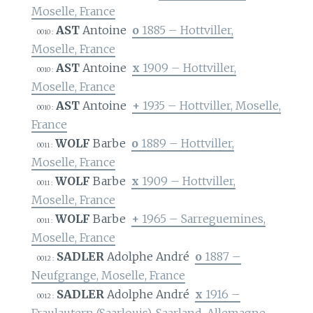
Moselle, France
AST
Antoine
o
1885 – Hottviller,
0010 :
Moselle, France
AST
Antoine
x
1909 – Hottviller,
0010 :
Moselle, France
AST
Antoine
+
1935 – Hottviller, Moselle,
0010 :
France
WOLF
Barbe
o
1889 – Hottviller,
0011 :
Moselle, France
WOLF
Barbe
x
1909 – Hottviller,
0011 :
Moselle, France
WOLF
Barbe
+
1965 – Sarreguemines,
0011 :
Moselle, France
SADLER
Adolphe André
o
1887 –
0012 :
Neufgrange, Moselle, France
SADLER
Adolphe André
x
1916 –
0012 :
Fraulautern (Saarlouis), Saarland, Allemagne