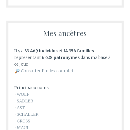
Mes ancêtres
Il y a
33 469 individus
et
14 356 familles
représentant
6 628 patronymes
dans ma base à
ce jour
Consulter l’index complet
Principaux noms :
•
WOLF
•
SADLER
•
AST
•
SCHALLER
•
GROSS
•
MAUL