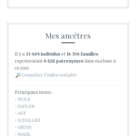
Mes ancêtres
Il y a
33 469 individus
et
14 356 familles
représentant
6 628 patronymes
dans ma base à
ce jour
Consulter l’index complet
Principaux noms :
•
WOLF
•
SADLER
•
AST
•
SCHALLER
•
GROSS
•
MAUL