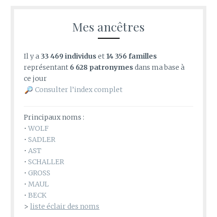
Mes ancêtres
Il y a
33 469 individus
et
14 356 familles
représentant
6 628 patronymes
dans ma base à
ce jour
Consulter l’index complet
Principaux noms :
•
WOLF
•
SADLER
•
AST
•
SCHALLER
•
GROSS
•
MAUL
•
BECK
>
liste éclair des noms