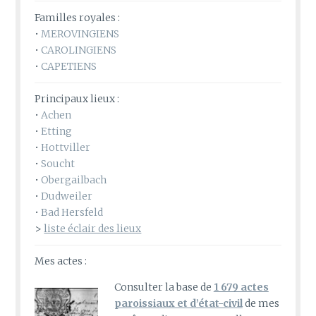
Familles royales :
•
MEROVINGIENS
•
CAROLINGIENS
•
CAPETIENS
Principaux lieux :
•
Achen
•
Etting
•
Hottviller
•
Soucht
•
Obergailbach
•
Dudweiler
•
Bad Hersfeld
>
liste éclair des lieux
Mes actes :
Consulter la base de
1 679 actes
paroissiaux et d’état-civil
de mes