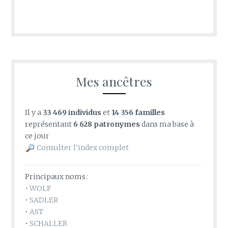
Mes ancêtres
Il y a
33 469 individus
et
14 356 familles
représentant
6 628 patronymes
dans ma base à
ce jour
Consulter l’index complet
Principaux noms :
•
WOLF
•
SADLER
•
AST
•
SCHALLER