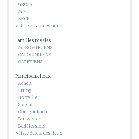
•
GROSS
•
MAUL
•
BECK
>
liste éclair des noms
Familles royales :
•
MEROVINGIENS
•
CAROLINGIENS
•
CAPETIENS
Principaux lieux :
•
Achen
•
Etting
•
Hottviller
•
Soucht
•
Obergailbach
•
Dudweiler
•
Bad Hersfeld
>
liste éclair des lieux