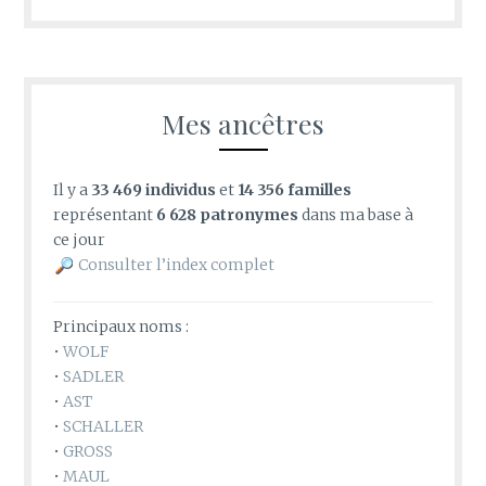
Mes ancêtres
Il y a
33 469 individus
et
14 356 familles
représentant
6 628 patronymes
dans ma base à
ce jour
Consulter l’index complet
Principaux noms :
•
WOLF
•
SADLER
•
AST
•
SCHALLER
•
GROSS
•
MAUL