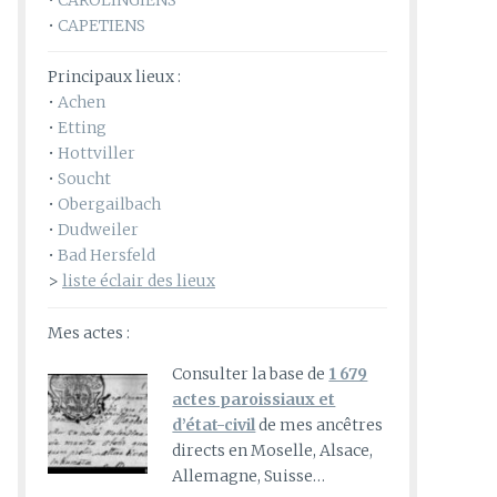
•
CAROLINGIENS
•
CAPETIENS
Principaux lieux :
•
Achen
•
Etting
•
Hottviller
•
Soucht
•
Obergailbach
•
Dudweiler
•
Bad Hersfeld
>
liste éclair des lieux
Mes actes :
Consulter la base de
1 679
actes paroissiaux et
d’état-civil
de mes ancêtres
directs en Moselle, Alsace,
Allemagne, Suisse…