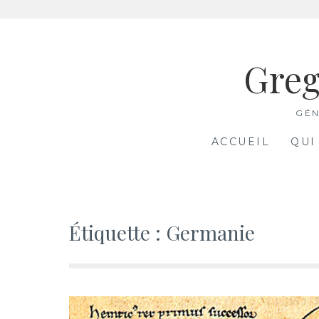
Aller
au
Greg
contenu
GÉN
ACCUEIL
QUI
Étiquette :
Germanie