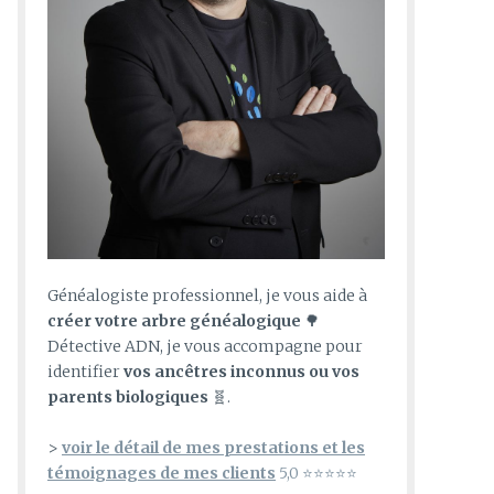
Généalogiste professionnel, je vous aide à
créer votre arbre généalogique
🌳
Détective ADN, je vous accompagne pour
identifier
vos ancêtres inconnus ou vos
parents biologiques
🧬.
>
voir le détail de mes prestations et les
témoignages de mes clients
5,0 ⭐⭐⭐⭐⭐