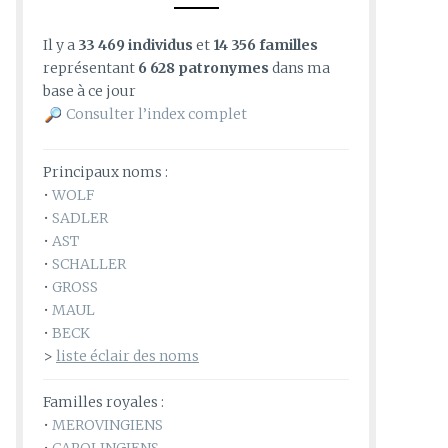
Il y a
33 469 individus
et
14 356 familles
représentant
6 628 patronymes
dans ma
base à ce jour
Consulter l’index complet
Principaux noms :
•
WOLF
•
SADLER
•
AST
•
SCHALLER
•
GROSS
•
MAUL
•
BECK
>
liste éclair des noms
Familles royales :
•
MEROVINGIENS