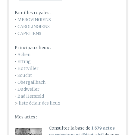
Familles royales :
•
MEROVINGIENS
•
CAROLINGIENS
•
CAPETIENS
Principaux lieux :
•
Achen
•
Etting
•
Hottviller
•
Soucht
•
Obergailbach
•
Dudweiler
•
Bad Hersfeld
>
liste éclair des lieux
Mes actes :
Consulter la base de
1 679 actes