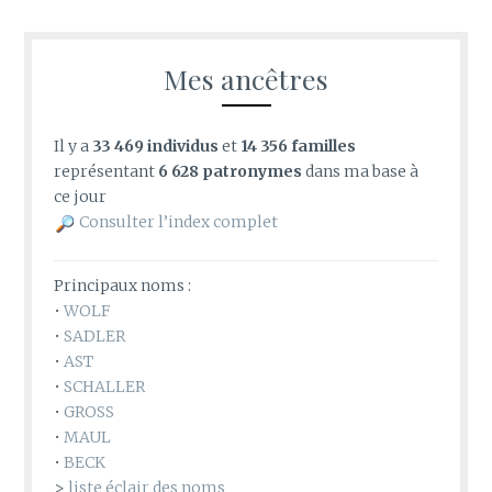
Mes ancêtres
Il y a
33 469 individus
et
14 356 familles
représentant
6 628 patronymes
dans ma base à
ce jour
Consulter l’index complet
Principaux noms :
•
WOLF
•
SADLER
•
AST
•
SCHALLER
•
GROSS
•
MAUL
•
BECK
>
liste éclair des noms