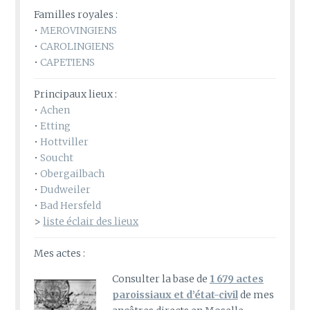
Familles royales :
•
MEROVINGIENS
•
CAROLINGIENS
•
CAPETIENS
Principaux lieux :
•
Achen
•
Etting
•
Hottviller
•
Soucht
•
Obergailbach
•
Dudweiler
•
Bad Hersfeld
>
liste éclair des lieux
Mes actes :
Consulter la base de
1 679 actes
paroissiaux et d’état-civil
de mes