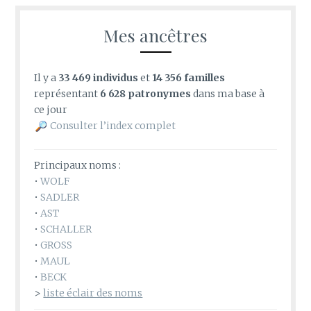
Mes ancêtres
Il y a
33 469 individus
et
14 356 familles
représentant
6 628 patronymes
dans ma base à
ce jour
Consulter l’index complet
Principaux noms :
•
WOLF
•
SADLER
•
AST
•
SCHALLER
•
GROSS
•
MAUL
•
BECK
>
liste éclair des noms