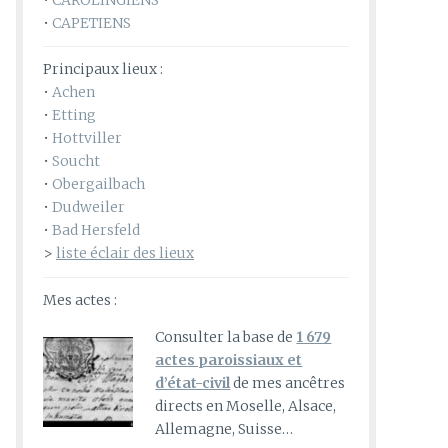
•
CAROLINGIENS
•
CAPETIENS
Principaux lieux :
•
Achen
•
Etting
•
Hottviller
•
Soucht
•
Obergailbach
•
Dudweiler
•
Bad Hersfeld
>
liste éclair des lieux
Mes actes :
Consulter la base de
1 679
actes paroissiaux et
d’état-civil
de mes ancêtres
directs en Moselle, Alsace,
Allemagne, Suisse…