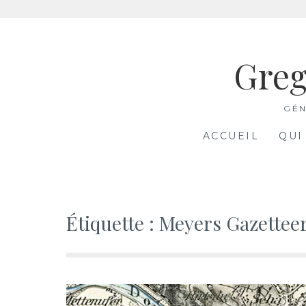
Aller
au
Greg
contenu
GÉN
ACCUEIL
QUI
Étiquette :
Meyers Gazettee