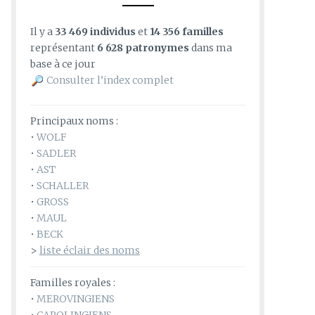
Il y a
33 469 individus
et
14 356 familles
représentant
6 628 patronymes
dans ma
base à ce jour
Consulter l’index complet
Principaux noms :
•
WOLF
•
SADLER
•
AST
•
SCHALLER
•
GROSS
•
MAUL
•
BECK
>
liste éclair des noms
Familles royales :
•
MEROVINGIENS