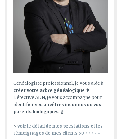
Généalogiste professionnel, je vous aide à
créer votre arbre généalogique
🌳
Détective ADN, je vous accompagne pour
identifier
vos ancêtres inconnus ou vos
parents biologiques
🧬.
>
voir le détail de mes prestations et les
témoignages de mes clients
5,0 ⭐⭐⭐⭐⭐