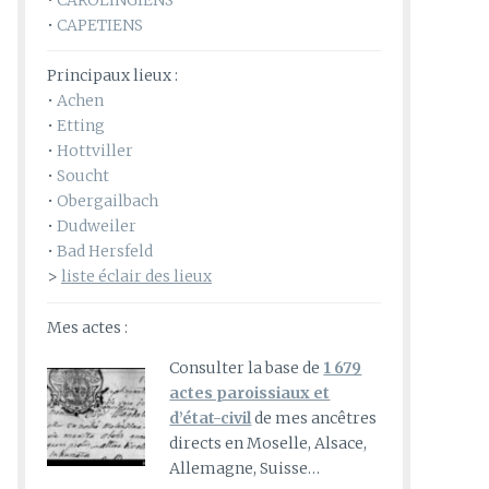
•
CAROLINGIENS
•
CAPETIENS
Principaux lieux :
•
Achen
•
Etting
•
Hottviller
•
Soucht
•
Obergailbach
•
Dudweiler
•
Bad Hersfeld
>
liste éclair des lieux
Mes actes :
Consulter la base de
1 679
actes paroissiaux et
d’état-civil
de mes ancêtres
directs en Moselle, Alsace,
Allemagne, Suisse…