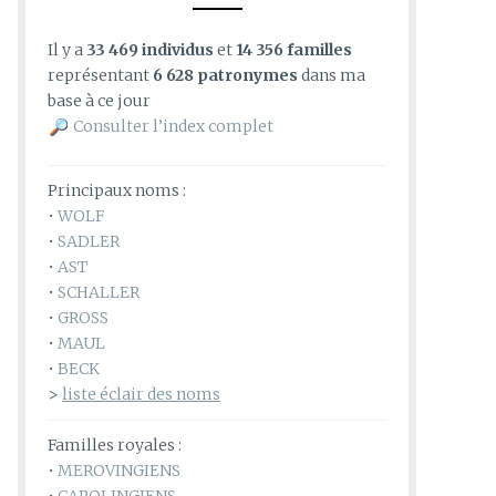
Il y a
33 469 individus
et
14 356 familles
représentant
6 628 patronymes
dans ma
base à ce jour
Consulter l’index complet
Principaux noms :
•
WOLF
•
SADLER
•
AST
•
SCHALLER
•
GROSS
•
MAUL
•
BECK
>
liste éclair des noms
Familles royales :
•
MEROVINGIENS