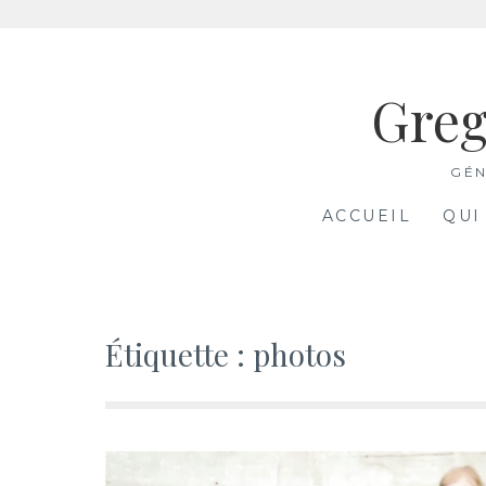
Aller
au
Greg
contenu
GÉN
ACCUEIL
QUI
Étiquette :
photos