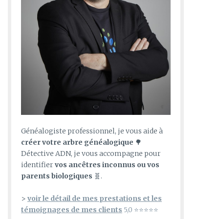
Généalogiste professionnel, je vous aide à
créer votre arbre généalogique
🌳
Détective ADN, je vous accompagne pour
identifier
vos ancêtres inconnus ou vos
parents biologiques
🧬.
>
voir le détail de mes prestations et les
témoignages de mes clients
5,0 ⭐⭐⭐⭐⭐