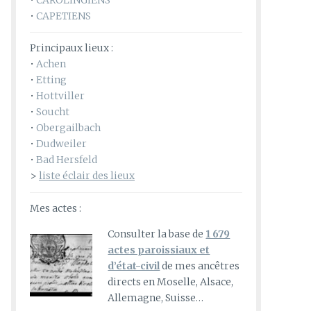
•
CAROLINGIENS
•
CAPETIENS
Principaux lieux :
•
Achen
•
Etting
•
Hottviller
•
Soucht
•
Obergailbach
•
Dudweiler
•
Bad Hersfeld
>
liste éclair des lieux
Mes actes :
Consulter la base de
1 679
actes paroissiaux et
d’état-civil
de mes ancêtres
directs en Moselle, Alsace,
Allemagne, Suisse…