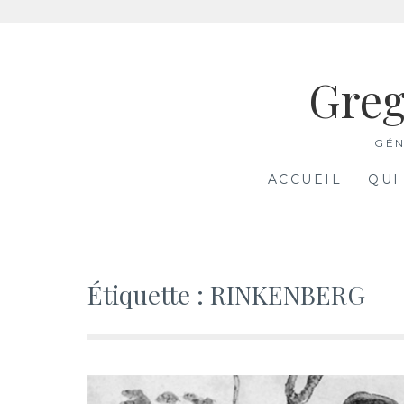
Aller
au
Greg
contenu
GÉN
ACCUEIL
QUI
Étiquette :
RINKENBERG