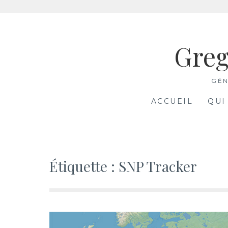
Aller
au
Greg
contenu
GÉN
ACCUEIL
QUI
Étiquette :
SNP Tracker