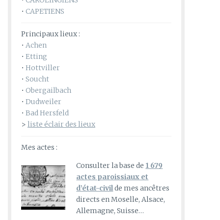
•
CAROLINGIENS
•
CAPETIENS
Principaux lieux :
•
Achen
•
Etting
•
Hottviller
•
Soucht
•
Obergailbach
•
Dudweiler
•
Bad Hersfeld
>
liste éclair des lieux
Mes actes :
Consulter la base de
1 679
actes paroissiaux et
d’état-civil
de mes ancêtres
directs en Moselle, Alsace,
Allemagne, Suisse…