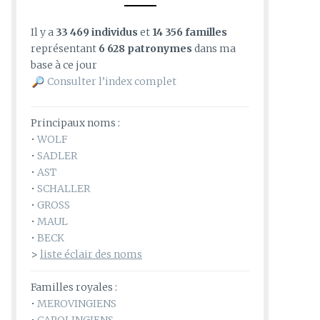
Il y a
33 469 individus
et
14 356 familles
représentant
6 628 patronymes
dans ma
base à ce jour
Consulter l’index complet
Principaux noms :
•
WOLF
•
SADLER
•
AST
•
SCHALLER
•
GROSS
•
MAUL
•
BECK
>
liste éclair des noms
Familles royales :
•
MEROVINGIENS