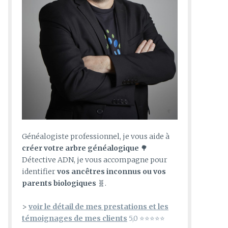
Généalogiste professionnel, je vous aide à
créer votre arbre généalogique
🌳
Détective ADN, je vous accompagne pour
identifier
vos ancêtres inconnus ou vos
parents biologiques
🧬.
>
voir le détail de mes prestations et les
témoignages de mes clients
5,0 ⭐⭐⭐⭐⭐