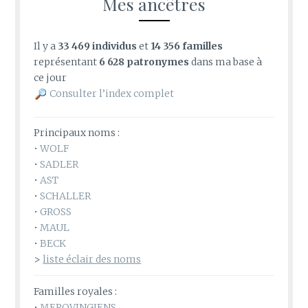
Mes ancêtres
Il y a
33 469 individus
et
14 356 familles
représentant
6 628 patronymes
dans ma base à
ce jour
Consulter l’index complet
Principaux noms :
•
WOLF
•
SADLER
•
AST
•
SCHALLER
•
GROSS
•
MAUL
•
BECK
>
liste éclair des noms
Familles royales :
•
MEROVINGIENS