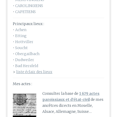
•
CAROLINGIENS
•
CAPETIENS
Principaux lieux :
•
Achen
•
Etting
•
Hottviller
•
Soucht
•
Obergailbach
•
Dudweiler
•
Bad Hersfeld
>
liste éclair des lieux
Mes actes :
Consulter la base de
1 679 actes
paroissiaux et d’état-civil
de mes
ancêtres directs en Moselle,
Alsace, Allemagne, Suisse…