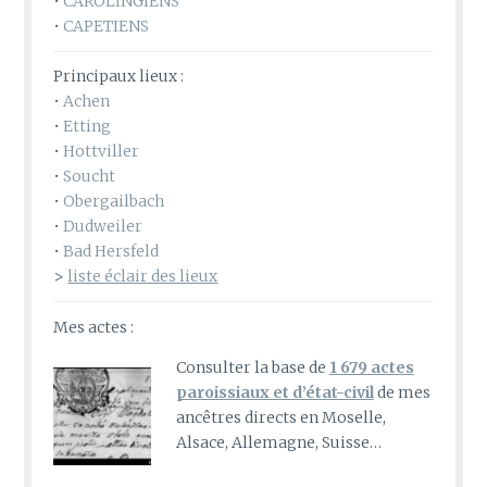
•
CAROLINGIENS
•
CAPETIENS
Principaux lieux :
•
Achen
•
Etting
•
Hottviller
•
Soucht
•
Obergailbach
•
Dudweiler
•
Bad Hersfeld
>
liste éclair des lieux
Mes actes :
Consulter la base de
1 679 actes
paroissiaux et d’état-civil
de mes
ancêtres directs en Moselle,
Alsace, Allemagne, Suisse…