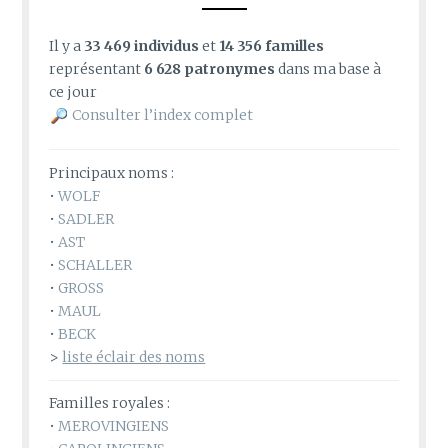
Il y a
33 469 individus
et
14 356 familles
représentant
6 628 patronymes
dans ma base à
ce jour
Consulter l’index complet
Principaux noms :
•
WOLF
•
SADLER
•
AST
•
SCHALLER
•
GROSS
•
MAUL
•
BECK
>
liste éclair des noms
Familles royales :
•
MEROVINGIENS