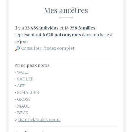
Mes ancêtres
Il y a
33 469 individus
et
14 356 familles
représentant
6 628 patronymes
dans ma base à
ce jour
Consulter l’index complet
Principaux noms :
•
WOLF
•
SADLER
•
AST
•
SCHALLER
•
GROSS
•
MAUL
•
BECK
>
liste éclair des noms