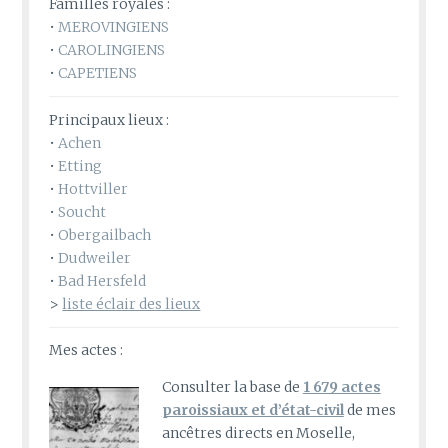
Familles royales :
•
MEROVINGIENS
•
CAROLINGIENS
•
CAPETIENS
Principaux lieux :
•
Achen
•
Etting
•
Hottviller
•
Soucht
•
Obergailbach
•
Dudweiler
•
Bad Hersfeld
>
liste éclair des lieux
Mes actes :
Consulter la base de
1 679 actes
paroissiaux et d’état-civil
de mes
ancêtres directs en Moselle,