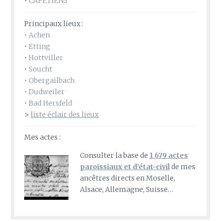
•
CAPETIENS
Principaux lieux :
•
Achen
•
Etting
•
Hottviller
•
Soucht
•
Obergailbach
•
Dudweiler
•
Bad Hersfeld
>
liste éclair des lieux
Mes actes :
Consulter la base de
1 679 actes
paroissiaux et d’état-civil
de mes
ancêtres directs en Moselle,
Alsace, Allemagne, Suisse…