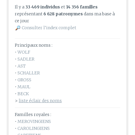
Il y a
33 469 individus
et
14 356 familles
représentant
6 628 patronymes
dans ma base à
ce jour
Consulter l’index complet
Principaux noms :
•
WOLF
•
SADLER
•
AST
•
SCHALLER
•
GROSS
•
MAUL
•
BECK
>
liste éclair des noms
Familles royales :
•
MEROVINGIENS
•
CAROLINGIENS