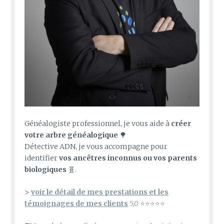
Généalogiste professionnel, je vous aide à
créer
votre arbre généalogique
🌳
Détective ADN, je vous accompagne pour
identifier
vos ancêtres inconnus ou vos parents
biologiques
🧬.
>
voir le détail de mes prestations et les
témoignages de mes clients
5,0 ⭐⭐⭐⭐⭐