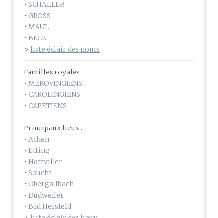
•
SCHALLER
•
GROSS
•
MAUL
•
BECK
>
liste éclair des noms
Familles royales :
•
MEROVINGIENS
•
CAROLINGIENS
•
CAPETIENS
Principaux lieux :
•
Achen
•
Etting
•
Hottviller
•
Soucht
•
Obergailbach
•
Dudweiler
•
Bad Hersfeld
>
liste éclair des lieux