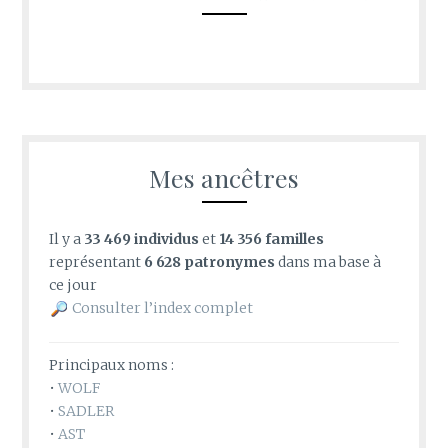
Mes ancêtres
Il y a
33 469 individus
et
14 356 familles
représentant
6 628 patronymes
dans ma base à
ce jour
Consulter l’index complet
Principaux noms :
•
WOLF
•
SADLER
•
AST