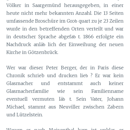
Völker in Saargemünd herausgegeben, in einer
heute nicht mehr bekannten Anzahl. Die 13 Seiten
umfassende Broschüre im Gro
quart zu je 23 Zeilen
b
wurde in den betreffenden Orten verteilt und war
in deutscher Sprache abgefa
t. 1866 erfolgte ein
b
Nachdruck anlä
lich der Einweihung der neuen
b
Kirche in Götzenbrück.
Wer war dieser Peter Berger, der in Paris diese
Chronik schrieb und drucken lie
? Er war kein
b
Glasmacher und entstammt auch keiner
Glasmacherfamilie wie sein Familienname
eventuell vermuten lä
t. Sein Vater, Johann
b
Michael, stammt aus Neuviller zwischen Zabern
und Lützelstein.
Warum er nach Meisenthal kam ist unklar, er