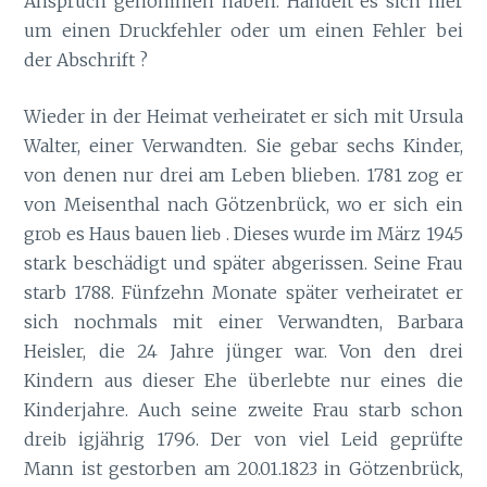
Anspruch genommen haben. Handelt es sich hier
um einen Druckfehler oder um einen Fehler bei
der Abschrift ?
Wieder in der Heimat verheiratet er sich mit Ursula
Walter, einer Verwandten. Sie gebar sechs Kinder,
von denen nur drei am Leben blieben. 1781 zog er
von Meisenthal nach Götzenbrück, wo er sich ein
gro
es Haus bauen lie
. Dieses wurde im März 1945
b
b
stark beschädigt und später abgerissen. Seine Frau
starb 1788. Fünfzehn Monate später verheiratet er
sich nochmals mit einer Verwandten, Barbara
Heisler, die 24 Jahre jünger war. Von den drei
Kindern aus dieser Ehe überlebte nur eines die
Kinderjahre. Auch seine zweite Frau starb schon
drei
igjährig 1796. Der von viel Leid geprüfte
b
Mann ist gestorben am 20.01.1823 in Götzenbrück,