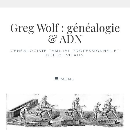
Aller
au
Greg Wolf : généalogie
contenu
& ADN
GÉNÉALOGISTE FAMILIAL PROFESSIONNEL ET
DÉTECTIVE ADN
MENU