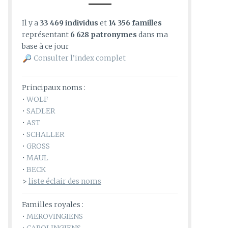
Il y a
33 469 individus
et
14 356 familles
représentant
6 628 patronymes
dans ma
base à ce jour
Consulter l’index complet
Principaux noms :
•
WOLF
•
SADLER
•
AST
•
SCHALLER
•
GROSS
•
MAUL
•
BECK
>
liste éclair des noms
Familles royales :
•
MEROVINGIENS