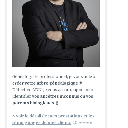
Généalogiste professionnel, je vous aide à
créer votre arbre généalogique
🌳
Détective ADN, je vous accompagne pour
identifier
vos ancêtres inconnus ou vos
parents biologiques
🧬.
>
voir le détail de mes prestations et les
témoignages de mes clients
5,0 ⭐⭐⭐⭐⭐