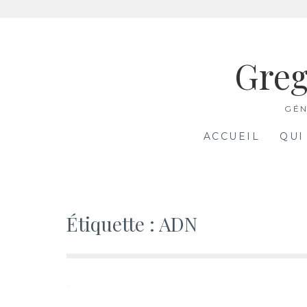
Aller
au
Greg
contenu
GÉN
ACCUEIL
QUI
Étiquette :
ADN