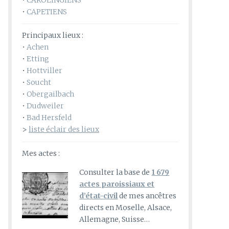
•
CAROLINGIENS
•
CAPETIENS
Principaux lieux :
•
Achen
•
Etting
•
Hottviller
•
Soucht
•
Obergailbach
•
Dudweiler
•
Bad Hersfeld
>
liste éclair des lieux
Mes actes :
Consulter la base de
1 679
actes paroissiaux et
d’état-civil
de mes ancêtres
directs en Moselle, Alsace,
Allemagne, Suisse…